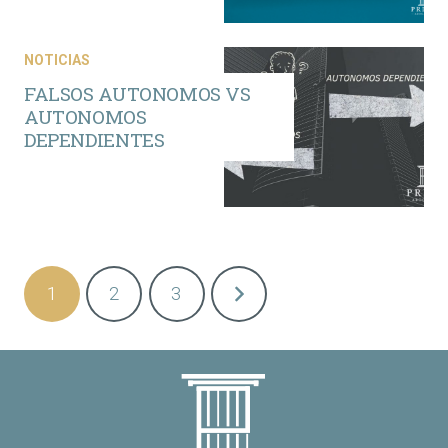
NOTICIAS
FALSOS AUTONOMOS VS
AUTONOMOS
DEPENDIENTES
Navegación
1
2
3
de
entradas