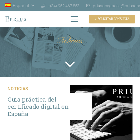
Español
+(34) 952 467 853
priusabogados@priusab
SOLICITAR CONSULTA
Noticias
NOTICIAS
Guia práctica del
certificado digital en
España